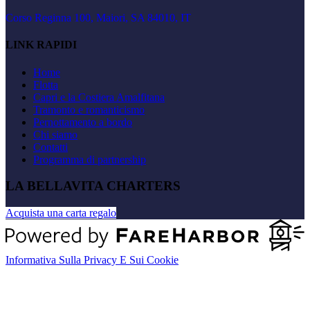
Corso Reginna 100, Maiori, SA 84010, IT
LINK RAPIDI
Home
Flotta
Capri e la Costiera Amalfitana
Tramonto e romanticismo
Pernottamento a bordo
Chi siamo
Contatti
Programma di partnership
LA BELLAVITA CHARTERS
Acquista una carta regalo
Informativa Sulla Privacy E Sui Cookie