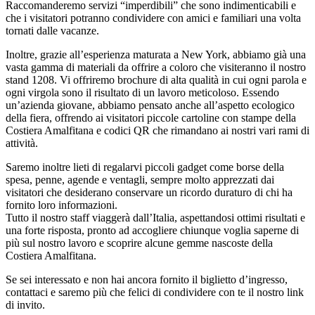
Raccomanderemo servizi “imperdibili” che sono indimenticabili e
che i visitatori potranno condividere con amici e familiari una volta
tornati dalle vacanze.
Inoltre, grazie all’esperienza maturata a New York, abbiamo già una
vasta gamma di materiali da offrire a coloro che visiteranno il nostro
stand 1208. Vi offriremo brochure di alta qualità in cui ogni parola e
ogni virgola sono il risultato di un lavoro meticoloso. Essendo
un’azienda giovane, abbiamo pensato anche all’aspetto ecologico
della fiera, offrendo ai visitatori piccole cartoline con stampe della
Costiera Amalfitana e codici QR che rimandano ai nostri vari rami di
attività.
Saremo inoltre lieti di regalarvi piccoli gadget come borse della
spesa, penne, agende e ventagli, sempre molto apprezzati dai
visitatori che desiderano conservare un ricordo duraturo di chi ha
fornito loro informazioni.
Tutto il nostro staff viaggerà dall’Italia, aspettandosi ottimi risultati e
una forte risposta, pronto ad accogliere chiunque voglia saperne di
più sul nostro lavoro e scoprire alcune gemme nascoste della
Costiera Amalfitana.
Se sei interessato e non hai ancora fornito il biglietto d’ingresso,
contattaci e saremo più che felici di condividere con te il nostro link
di invito.