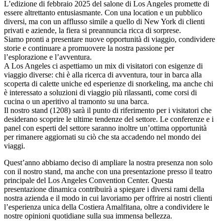
L’edizione di febbraio 2025 del salone di Los Angeles promette di
essere altrettanto entusiasmante. Con una location e un pubblico
diversi, ma con un afflusso simile a quello di New York di clienti
privati e aziende, la fiera si preannuncia ricca di sorprese.
Siamo pronti a presentare nuove opportunità di viaggio, condividere
storie e continuare a promuovere la nostra passione per
l’esplorazione e l’avventura.
A Los Angeles ci aspettiamo un mix di visitatori con esigenze di
viaggio diverse: chi è alla ricerca di avventura, tour in barca alla
scoperta di calette uniche ed esperienze di snorkeling, ma anche chi
è interessato a soluzioni di viaggio più rilassanti, come corsi di
cucina o un aperitivo al tramonto su una barca.
Il nostro stand (1208) sarà il punto di riferimento per i visitatori che
desiderano scoprire le ultime tendenze del settore. Le conferenze e i
panel con esperti del settore saranno inoltre un’ottima opportunità
per rimanere aggiornati su ciò che sta accadendo nel mondo dei
viaggi.
Quest’anno abbiamo deciso di ampliare la nostra presenza non solo
con il nostro stand, ma anche con una presentazione presso il teatro
principale del Los Angeles Convention Center. Questa
presentazione dinamica contribuirà a spiegare i diversi rami della
nostra azienda e il modo in cui lavoriamo per offrire ai nostri clienti
l’esperienza unica della Costiera Amalfitana, oltre a condividere le
nostre opinioni quotidiane sulla sua immensa bellezza.