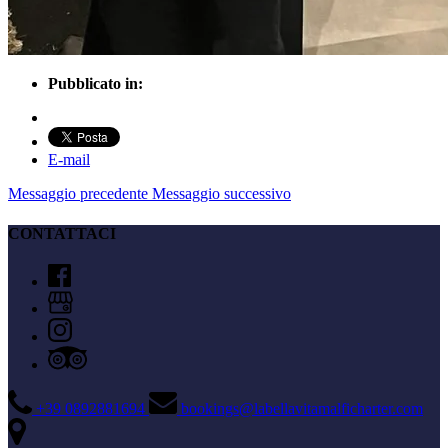
Pubblicato in:
E-mail
Messaggio precedente
Messaggio successivo
CONTATTACI
+39 0892881694
bookings@labellavitamalficharter.com