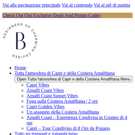
Vai alla navigazione principale
Vai al contenuto
Vai al piè di pagina
Check Out Our Exclusive Deals And Promo Codes
Home
Tutta l'atmosfera di Capri e della Costiera Amalfitana
Open Tutta l'atmosfera di Capri e della Costiera Amalfitana Menu
Capri Vibes
Amalfi Coast Vibes
Amalfi Coast Sunset Vibes
Fuga sulla Costiera Amalfitana | 2 ore
Capri Golden Vibes
Un assaggio della Costiera Amalfitana
Amalfi Coast – Esperienza Condivisa in Gruppo di 4
ore
Capri – Tour Condiviso di 8 Ore da Praiano
Tutto tra tramonti e romanticismo