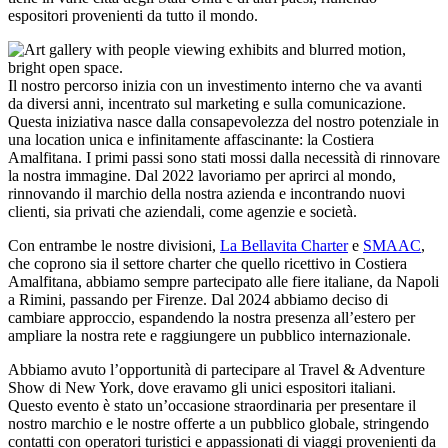
espositori provenienti da tutto il mondo.
Il nostro percorso inizia con un investimento interno che va avanti
da diversi anni, incentrato sul marketing e sulla comunicazione.
Questa iniziativa nasce dalla consapevolezza del nostro potenziale in
una location unica e infinitamente affascinante: la Costiera
Amalfitana. I primi passi sono stati mossi dalla necessità di rinnovare
la nostra immagine. Dal 2022 lavoriamo per aprirci al mondo,
rinnovando il marchio della nostra azienda e incontrando nuovi
clienti, sia privati che aziendali, come agenzie e società.
Con entrambe le nostre divisioni,
La Bellavita Charter
e
SMAAC
,
che coprono sia il settore charter che quello ricettivo in Costiera
Amalfitana, abbiamo sempre partecipato alle fiere italiane, da Napoli
a Rimini, passando per Firenze. Dal 2024 abbiamo deciso di
cambiare approccio, espandendo la nostra presenza all’estero per
ampliare la nostra rete e raggiungere un pubblico internazionale.
Abbiamo avuto l’opportunità di partecipare al Travel & Adventure
Show di New York, dove eravamo gli unici espositori italiani.
Questo evento è stato un’occasione straordinaria per presentare il
nostro marchio e le nostre offerte a un pubblico globale, stringendo
contatti con operatori turistici e appassionati di viaggi provenienti da