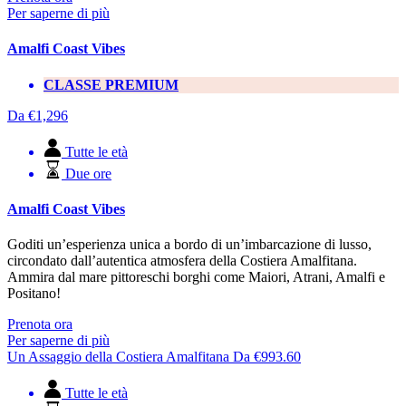
Per saperne di più
Amalfi Coast Vibes
CLASSE PREMIUM
Da
€
1,296
Tutte le età
Due ore
Amalfi Coast Vibes
Goditi un’esperienza unica a bordo di un’imbarcazione di lusso,
circondato dall’autentica atmosfera della Costiera Amalfitana.
Ammira dal mare pittoreschi borghi come Maiori, Atrani, Amalfi e
Positano!
Prenota ora
Per saperne di più
Un Assaggio della Costiera Amalfitana
Da
€
993.60
Tutte le età