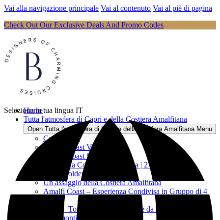
Vai alla navigazione principale
Vai al contenuto
Vai al piè di pagina
Check Out Our Exclusive Deals And Promo Codes
Seleziona la tua lingua
Home
IT
Tutta l'atmosfera di Capri e della Costiera Amalfitana
Open Tutta l'atmosfera di Capri e della Costiera Amalfitana Menu
Capri Vibes
Amalfi Coast Vibes
Amalfi Coast Sunset Vibes
Fuga sulla Costiera Amalfitana | 2 ore
Capri Golden Vibes
Un assaggio della Costiera Amalfitana
Amalfi Coast – Esperienza Condivisa in Gruppo di 4
ore
Capri – Tour Condiviso di 8 Ore da Praiano
Tutto tra tramonti e romanticismo