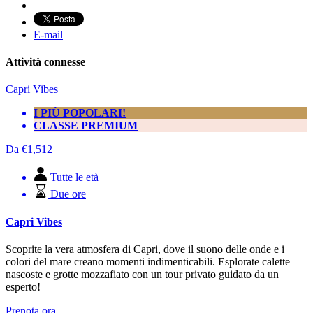
E-mail
Attività connesse
Capri Vibes
I PIÙ POPOLARI!
CLASSE PREMIUM
Da
€
1,512
Tutte le età
Due ore
Capri Vibes
Scoprite la vera atmosfera di Capri, dove il suono delle onde e i
colori del mare creano momenti indimenticabili. Esplorate calette
nascoste e grotte mozzafiato con un tour privato guidato da un
esperto!
Prenota ora