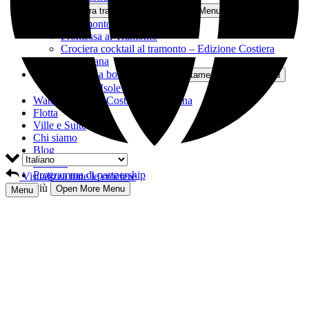
Open Tutto tra tramonti e romanticismo Menu
Il Tramonto di Positano
Promessa al Tramonto
Crociera cocktail al tramonto – Edizione Costiera
Amalfitana
Pernottamento a bordo
Open Pernottamento a bordo Menu
Scopri 5 Isole in 6 Giorni
Water Taxi sulla Costiera Amalfitana
Flotta
Ville e Suite
Chi siamo
Blog
Contatti
Programma di partnership
Visualizza tutte le crociere
Più
Open More Menu
Menu