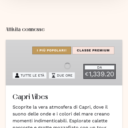
Attività connesse
Capri
Vibes
I PIÙ POPOLARI!
CLASSE PREMIUM
DA
1,339.20
€
TUTTE LE ETÀ
DUE ORE
Capri Vibes
Scoprite la vera atmosfera di Capri, dove il
suono delle onde e i colori del mare creano
momenti indimenticabili. Esplorate calette
nascoste e grotte mozzafiato con un tour