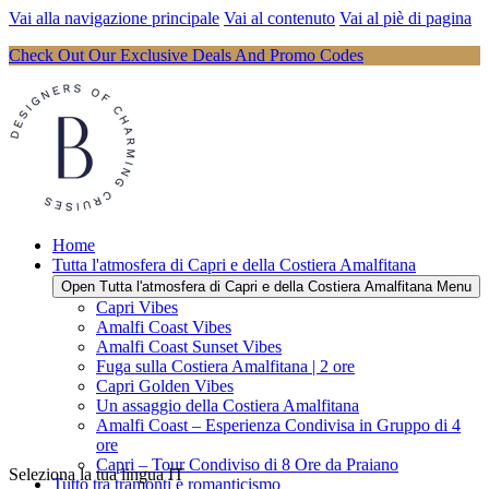
Vai alla navigazione principale
Vai al contenuto
Vai al piè di pagina
Check Out Our Exclusive Deals And Promo Codes
Home
Tutta l'atmosfera di Capri e della Costiera Amalfitana
Open Tutta l'atmosfera di Capri e della Costiera Amalfitana Menu
Capri Vibes
Amalfi Coast Vibes
Amalfi Coast Sunset Vibes
Fuga sulla Costiera Amalfitana | 2 ore
Capri Golden Vibes
Un assaggio della Costiera Amalfitana
Amalfi Coast – Esperienza Condivisa in Gruppo di 4
ore
Capri – Tour Condiviso di 8 Ore da Praiano
Seleziona la tua lingua
IT
Tutto tra tramonti e romanticismo