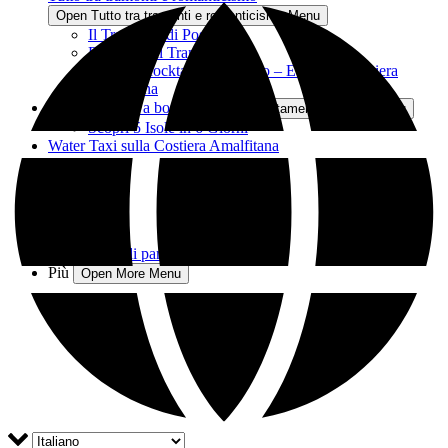
Open Tutto tra tramonti e romanticismo Menu
Il Tramonto di Positano
Promessa al Tramonto
Crociera cocktail al tramonto – Edizione Costiera
Amalfitana
Pernottamento a bordo
Open Pernottamento a bordo Menu
Scopri 5 Isole in 6 Giorni
Water Taxi sulla Costiera Amalfitana
Flotta
Ville e Suite
Chi siamo
Blog
Contatti
Programma di partnership
Più
Open More Menu