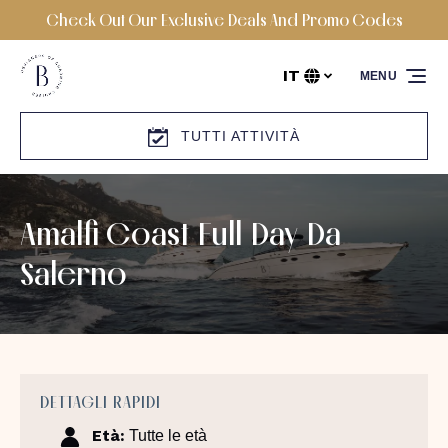
Check Out Our Exclusive Deals And Promo Codes
Vai alla navigazione principale
Vai al contenuto
Vai al piè di pagina
IT
MENU
Seleziona
la
tua
TUTTI ATTIVITÀ
lingua
Amalfi Coast Full Day Da
Salerno
DETTAGLI RAPIDI
Età:
Tutte le età