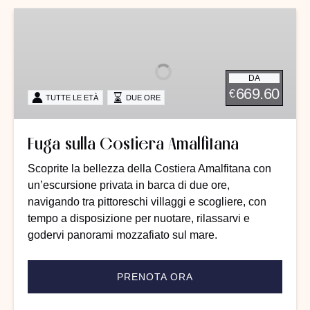
Fuga
sulla
Costiera
Amalfitana
DA
669.60
€
TUTTE LE ETÀ
DUE ORE
Fuga sulla Costiera Amalfitana
Scoprite la bellezza della Costiera Amalfitana con
un’escursione privata in barca di due ore,
navigando tra pittoreschi villaggi e scogliere, con
tempo a disposizione per nuotare, rilassarvi e
godervi panorami mozzafiato sul mare.
PRENOTA ORA