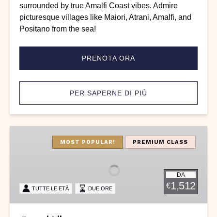
surrounded by true Amalfi Coast vibes. Admire
picturesque villages like Maiori, Atrani, Amalfi, and
Positano from the sea!
PRENOTA ORA
PER SAPERNE DI PIÙ
Capri
Vibes
MOST POPULAR!
PREMIUM CLASS
DA
1,512
€
TUTTE LE ETÀ
DUE ORE