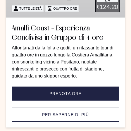
DA
Condivisa
124.20
€
TUTTE LE ETÀ
QUATTRO ORE
in
Gruppo
di
Amalfi Coast - Esperienza
4
Condivisa in Gruppo di 4 ore
ore
Allontanati dalla folla e goditi un rilassante tour di
quattro ore in gozzo lungo la Costiera Amalfitana,
con snorkeling vicino a Positano, nuotate
rinfrescanti e prosecco con frutta di stagione,
guidato da uno skipper esperto.
PRENOTA ORA
PER SAPERNE DI PIÙ