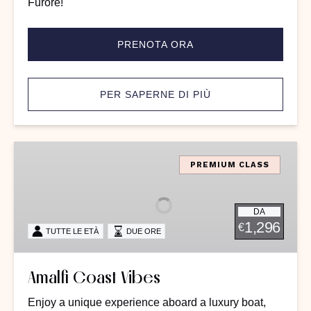
Furore!
PRENOTA ORA
PER SAPERNE DI PIÙ
Amalfi
Coast
PREMIUM CLASS
Vibes
DA
1,296
€
TUTTE LE ETÀ
DUE ORE
Amalfi Coast Vibes
Enjoy a unique experience aboard a luxury boat,