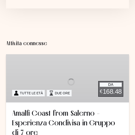
Attività connesse
Amalfi
Coast
from
Salerno
DA
-
168.48
€
TUTTE LE ETÀ
DUE ORE
Esperienza
Condivisa
in
Amalfi Coast from Salerno -
Gruppo
Esperienza Condivisa in Gruppo
di
7
di 7 ore